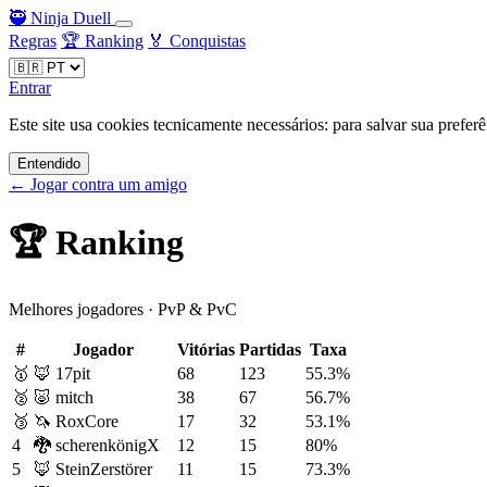
🥷
Ninja Duell
Regras
🏆 Ranking
🏅 Conquistas
Entrar
Este site usa cookies tecnicamente necessários: para salvar sua preferê
Entendido
← Jogar contra um amigo
🏆 Ranking
Melhores jogadores · PvP & PvC
#
Jogador
Vitórias
Partidas
Taxa
🥇
🦊
17pit
68
123
55.3%
🥈
🐷
mitch
38
67
56.7%
🥉
🦄
RoxCore
17
32
53.1%
4
🐉
scherenkönigX
12
15
80%
5
🦊
SteinZerstörer
11
15
73.3%