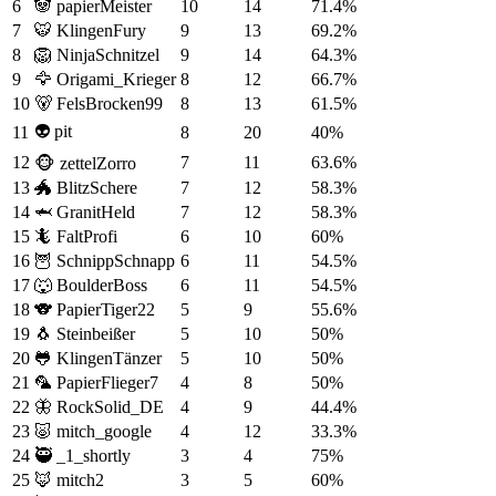
6
🐼
papierMeister
10
14
71.4%
7
🐯
KlingenFury
9
13
69.2%
8
🦁
NinjaSchnitzel
9
14
64.3%
9
🦅
Origami_Krieger
8
12
66.7%
10
🐻
FelsBrocken99
8
13
61.5%
👽
pit
11
8
20
40%
12
7
11
63.6%
🐵
zettelZorro
13
🐲
BlitzSchere
7
12
58.3%
14
🦈
GranitHeld
7
12
58.3%
15
🦎
FaltProfi
6
10
60%
16
🦉
SchnippSchnapp
6
11
54.5%
17
🐺
BoulderBoss
6
11
54.5%
18
🐨
PapierTiger22
5
9
55.6%
19
🐧
Steinbeißer
5
10
50%
20
🐸
KlingenTänzer
5
10
50%
21
🦜
PapierFlieger7
4
8
50%
22
🦋
RockSolid_DE
4
9
44.4%
23
🐷
mitch_google
4
12
33.3%
24
🥷
_1_shortly
3
4
75%
25
🦊
mitch2
3
5
60%